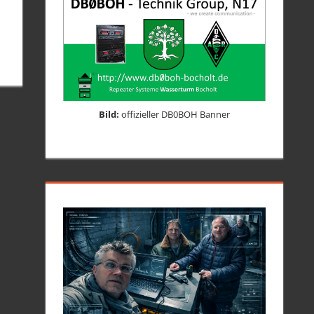
Bild:
offizieller DB0BOH Banner