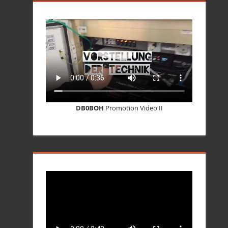
DB0BOH
Promotion Video II