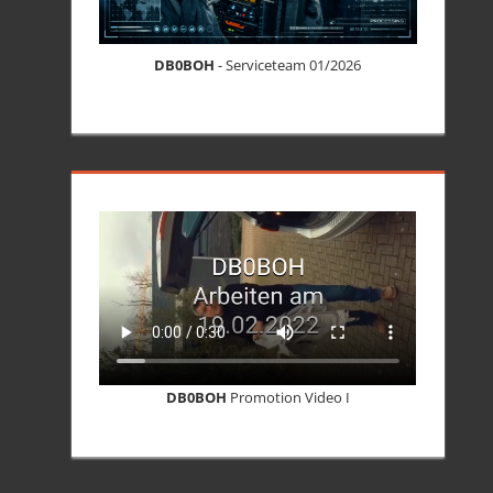
DB0BOH
- Serviceteam 01/2026
DB0BOH
Promotion Video I