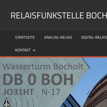
Zum
Inhalt
RELAISFUNKSTELLE BOC
springen
Die
Relaisfunkstellen
STARTSEITE
ANALOG-RELAIS
DIGITAL-RELAI
auf
dem
KONTAKT
Wasserturm
Bocholt
JO31HU