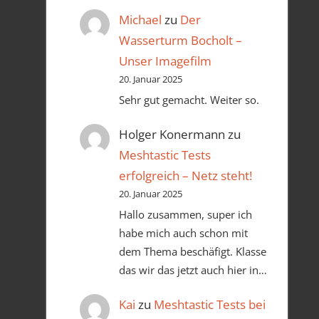
Michael
zu
Der
Wasserturm Bocholt –
Unser Imagefilm
20. Januar 2025
Sehr gut gemacht. Weiter so.
Holger Konermann
zu
Meshtastic Tests
erfolgreich – Netz steht!
20. Januar 2025
Hallo zusammen, super ich
habe mich auch schon mit
dem Thema beschäfigt. Klasse
das wir das jetzt auch hier in…
Kai
zu
Meshtastic Tests bei