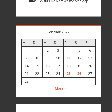
Bild
: Klick für Live NordWestServer Map
Februar 2022
M
D
M
D
F
S
S
1
2
3
4
5
6
7
8
9
10
11
12
13
14
15
16
17
18
19
20
21
22
23
24
25
26
27
28
März »