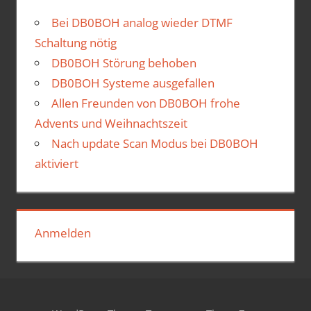
Bei DB0BOH analog wieder DTMF
Schaltung nötig
DB0BOH Störung behoben
DB0BOH Systeme ausgefallen
Allen Freunden von DB0BOH frohe
Advents und Weihnachtszeit
Nach update Scan Modus bei DB0BOH
aktiviert
Anmelden