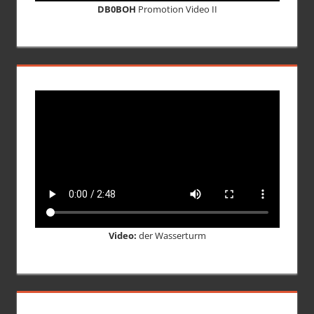
DB0BOH
Promotion Video II
Video:
der Wasserturm