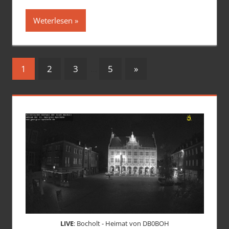
Weterlesen
Seitennummerierung
Nächste
1
2
3
…
5
»
Beiträge
der
Beiträge
LIVE
: Bocholt - Heimat von DB0BOH