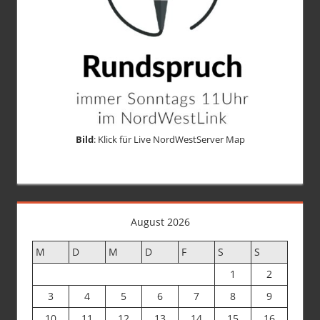
Bild
: Klick für Live NordWestServer Map
August 2026
M
D
M
D
F
S
S
1
2
3
4
5
6
7
8
9
10
11
12
13
14
15
16