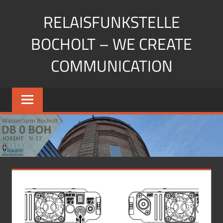
Zum
RELAISFUNKSTELLE
Inhalt
springen
BOCHOLT – WE CREATE
COMMUNICATION
Die
Relaisfunkstellen
auf
dem
Wasserturm
Bocholt
JO31HU