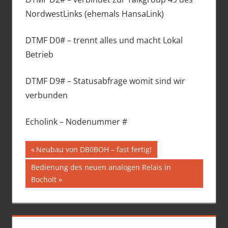
NordwestLinks (ehemals HansaLink)
DTMF D0# – trennt alles und macht Lokal
Betrieb
DTMF D9# – Statusabfrage womit sind wir
verbunden
Echolink – Nodenummer #
Beitragsnavigation
Vorheriger
Neubau von DB0BOH – fast fertig!
Beitrag:
Nächster
Bedienung des neuen analogen Relais in
Beitrag:
Bocholt