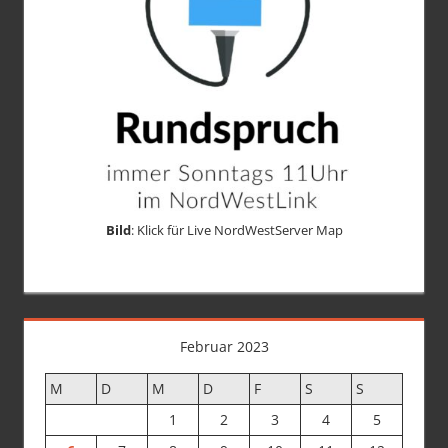
Bild
: Klick für Live NordWestServer Map
Februar 2023
M
D
M
D
F
S
S
1
2
3
4
5