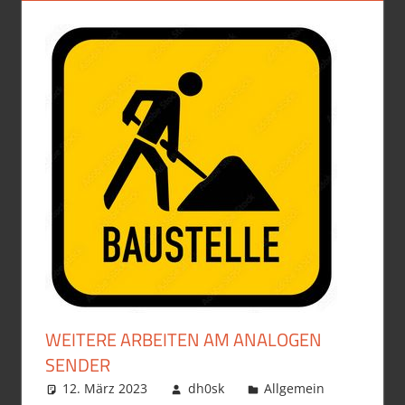
WEITERE ARBEITEN AM ANALOGEN
SENDER
12. März 2023
dh0sk
Allgemein