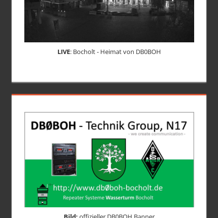
LIVE
: Bocholt - Heimat von DB0BOH
Bild:
offizieller DB0BOH Banner