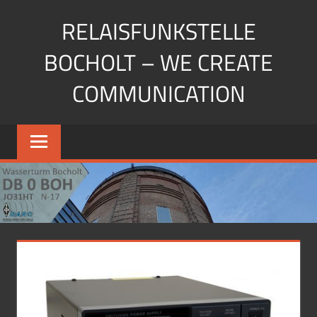
Zum
RELAISFUNKSTELLE
Inhalt
springen
BOCHOLT – WE CREATE
COMMUNICATION
Die
Relaisfunkstellen
auf
dem
Wasserturm
Bocholt
JO31HU