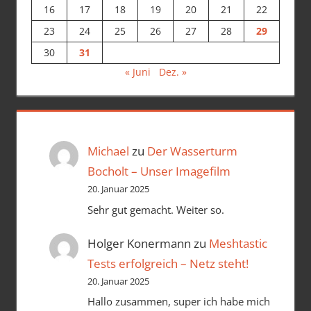
16
17
18
19
20
21
22
23
24
25
26
27
28
29
30
31
« Juni
Dez. »
Michael
zu
Der Wasserturm
Bocholt – Unser Imagefilm
20. Januar 2025
Sehr gut gemacht. Weiter so.
Holger Konermann
zu
Meshtastic
Tests erfolgreich – Netz steht!
20. Januar 2025
Hallo zusammen, super ich habe mich