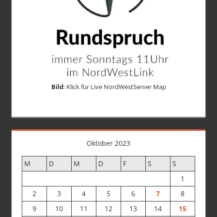
Bild
: Klick für Live NordWestServer Map
Oktober 2023
M
D
M
D
F
S
S
1
2
3
4
5
6
7
8
9
10
11
12
13
14
15