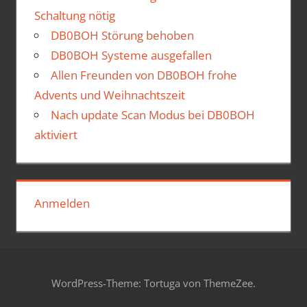
Schaltung nötig
DB0BOH Störung behoben
DB0BOH Systeme ausgefallen
Allen Freunden von DB0BOH frohe
Advents und Weihnachtszeit
Nach update Scan Modus bei DB0BOH
aktiviert
Anmelden
WordPress-Theme: Tortuga von ThemeZee.