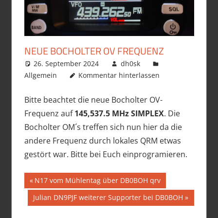
NEUE BOCHOLTER OV FREQUENZ
26. September 2024
dh0sk
Allgemein
Kommentar hinterlassen
Bitte beachtet die neue Bocholter OV-
Frequenz auf
145,537.5 MHz SIMPLEX
. Die
Bocholter OM´s treffen sich nun hier da die
andere Frequenz durch lokales QRM etwas
gestört war. Bitte bei Euch einprogramieren.
Beitragsnavigation
Vorheriger
N17 vom Mühlentag über DB0BOH qrv
Beitrag:
Nächster
Julian DN9PJF weiterer Supporter bei DB0BOH
Beitrag: