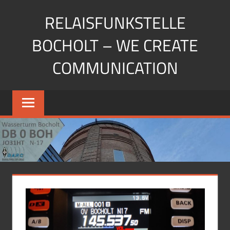
Zum
RELAISFUNKSTELLE
Inhalt
springen
BOCHOLT – WE CREATE
COMMUNICATION
Die
Relaisfunkstellen
auf
dem
Wasserturm
Bocholt
JO31HU