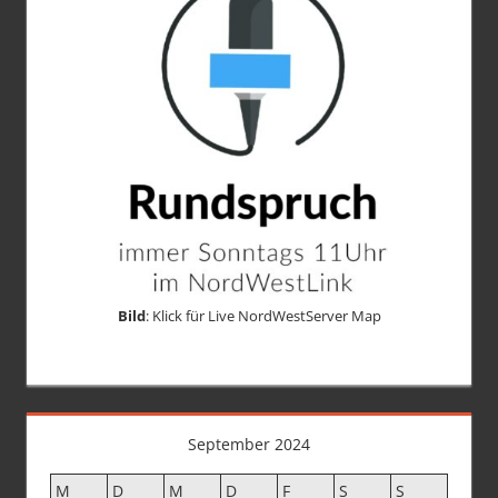
Bild
: Klick für Live NordWestServer Map
September 2024
M
D
M
D
F
S
S