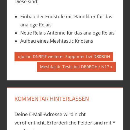
Diese sind:
Einbau der Endstufe mit Bandfilter für das
analoge Relais
Neue Relais Antenne für das analoge Relais
Aufbau eines Meshtastic Knotens
Beitragsnavigation
Vorheriger
Julian DN9PJF weiterer Supporter bei DB0BOH
Beitrag:
Nächster
Meshtastic Tests bei DB0BOH / N17
Beitrag:
KOMMENTAR HINTERLASSEN
Deine E-Mail-Adresse wird nicht
veröffentlicht.
Erforderliche Felder sind mit
*