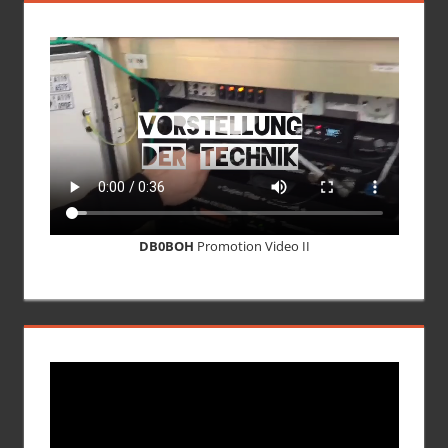
DB0BOH
Promotion Video II