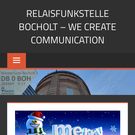
Zum
RELAISFUNKSTELLE
Inhalt
springen
BOCHOLT – WE CREATE
COMMUNICATION
Die
Relaisfunkstellen
auf
dem
Wasserturm
Bocholt
JO31HU