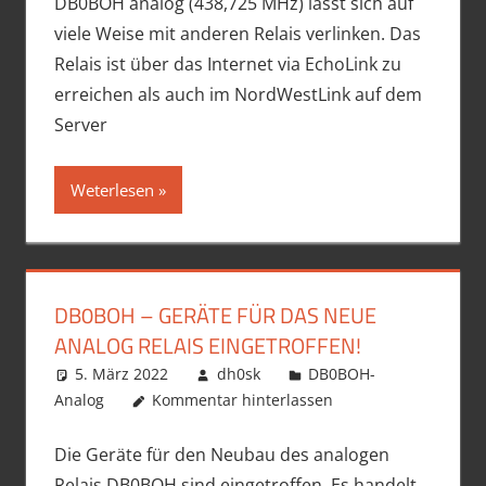
DB0BOH analog (438,725 MHz) lässt sich auf
viele Weise mit anderen Relais verlinken. Das
Relais ist über das Internet via EchoLink zu
erreichen als auch im NordWestLink auf dem
Server
Weterlesen
DB0BOH – GERÄTE FÜR DAS NEUE
ANALOG RELAIS EINGETROFFEN!
5. März 2022
dh0sk
DB0BOH-
Analog
Kommentar hinterlassen
Die Geräte für den Neubau des analogen
Relais DB0BOH sind eingetroffen. Es handelt