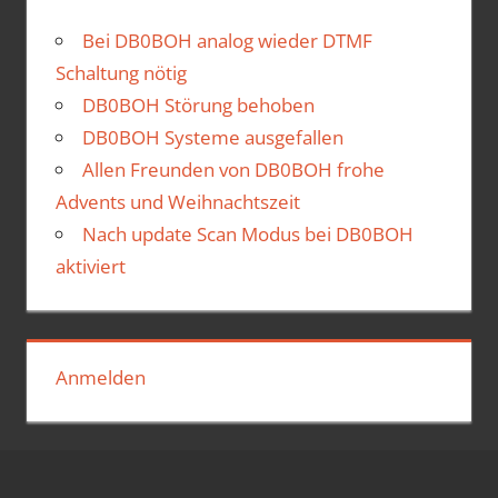
Bei DB0BOH analog wieder DTMF
Schaltung nötig
DB0BOH Störung behoben
DB0BOH Systeme ausgefallen
Allen Freunden von DB0BOH frohe
Advents und Weihnachtszeit
Nach update Scan Modus bei DB0BOH
aktiviert
Anmelden