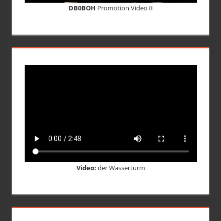
DB0BOH
Promotion Video II
Video:
der Wasserturm