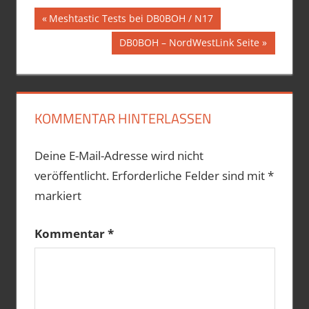
Beitragsnavigation
Vorheriger
Meshtastic Tests bei DB0BOH / N17
Beitrag:
Nächster
DB0BOH – NordWestLink Seite
Beitrag:
KOMMENTAR HINTERLASSEN
Deine E-Mail-Adresse wird nicht
veröffentlicht.
Erforderliche Felder sind mit
*
markiert
Kommentar
*