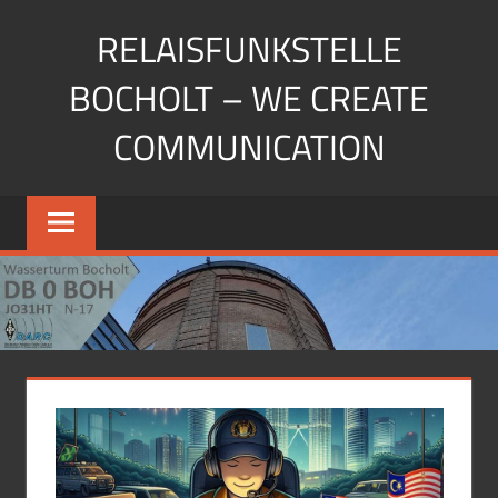
Zum
RELAISFUNKSTELLE
Inhalt
springen
BOCHOLT – WE CREATE
COMMUNICATION
Die
Relaisfunkstellen
auf
dem
Wasserturm
Bocholt
JO31HU