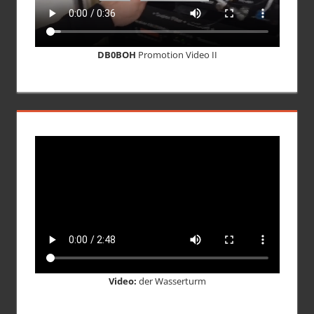
DB0BOH
Promotion Video II
Video:
der Wasserturm