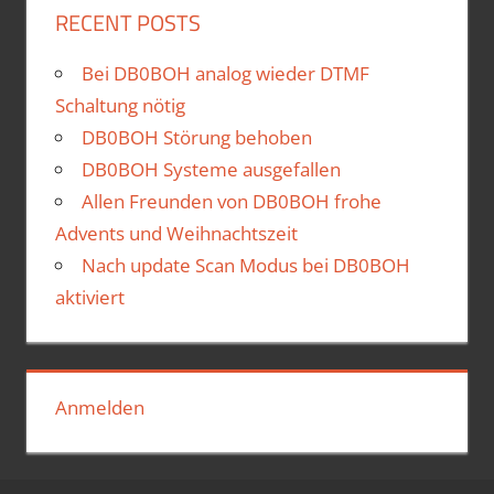
RECENT POSTS
Bei DB0BOH analog wieder DTMF
Schaltung nötig
DB0BOH Störung behoben
DB0BOH Systeme ausgefallen
Allen Freunden von DB0BOH frohe
Advents und Weihnachtszeit
Nach update Scan Modus bei DB0BOH
aktiviert
Anmelden