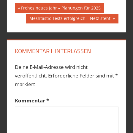
Beitragsnavigation
Vorheriger
Frohes neues Jahr – Planungen für 2025
Beitrag:
Nächster
Meshtastic Tests erfolgreich – Netz steht!
Beitrag:
KOMMENTAR HINTERLASSEN
Deine E-Mail-Adresse wird nicht
veröffentlicht.
Erforderliche Felder sind mit
*
markiert
Kommentar
*