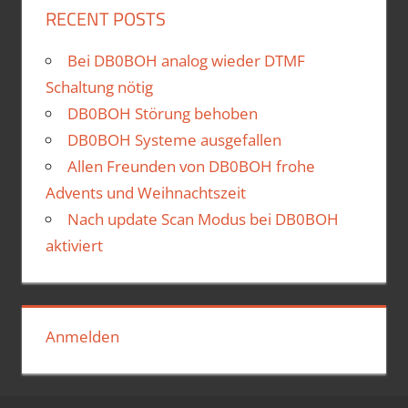
RECENT POSTS
Bei DB0BOH analog wieder DTMF
Schaltung nötig
DB0BOH Störung behoben
DB0BOH Systeme ausgefallen
Allen Freunden von DB0BOH frohe
Advents und Weihnachtszeit
Nach update Scan Modus bei DB0BOH
aktiviert
Anmelden