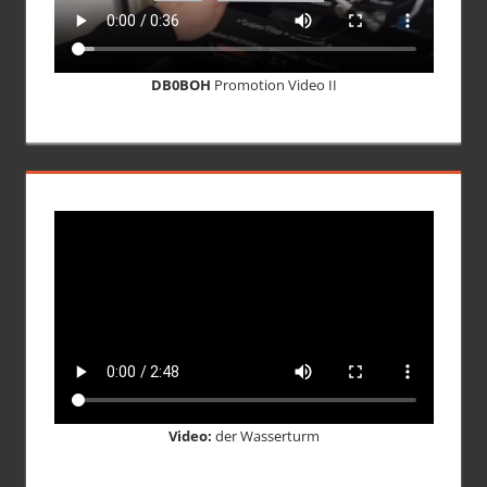
DB0BOH
Promotion Video II
Video:
der Wasserturm