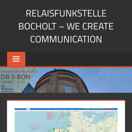
Zum
RELAISFUNKSTELLE
Inhalt
springen
BOCHOLT – WE CREATE
COMMUNICATION
Die
Relaisfunkstellen
auf
dem
Wasserturm
Bocholt
JO31HU