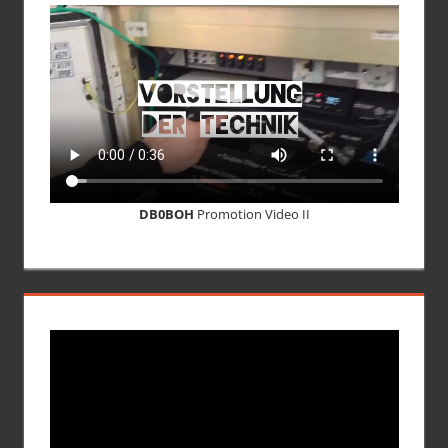
DB0BOH
Promotion Video II