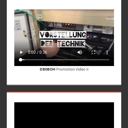
DB0BOH
Promotion Video II