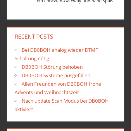
ein LoraWan-Gateway und habe Spaß…
RECENT POSTS
Bei DB0BOH analog wieder DTMF
Schaltung nötig
DB0BOH Störung behoben
DB0BOH Systeme ausgefallen
Allen Freunden von DB0BOH frohe
Advents und Weihnachtszeit
Nach update Scan Modus bei DB0BOH
aktiviert