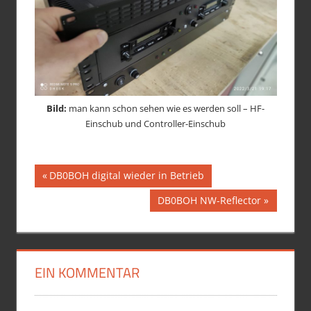
Bild:
man kann schon sehen wie es werden soll – HF-
Einschub und Controller-Einschub
Beitragsnavigation
Vorheriger
DB0BOH digital wieder in Betrieb
Beitrag:
Nächster
DB0BOH NW-Reflector
Beitrag:
EIN KOMMENTAR