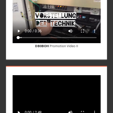
DB0BOH
Promotion Video II