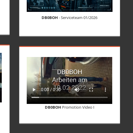
DB0BOH
- Serviceteam 01/2026
DB0BOH
Promotion Video I