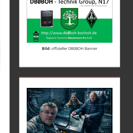
Bild:
offizieller DB0BOH Banner
m