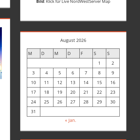
Bild
: Klick für Live NordWestServer Map
August 2026
M
D
M
D
F
S
S
1
2
3
4
5
6
7
8
9
10
11
12
13
14
15
16
17
18
19
20
21
22
23
24
25
26
27
28
29
30
31
« Jan.