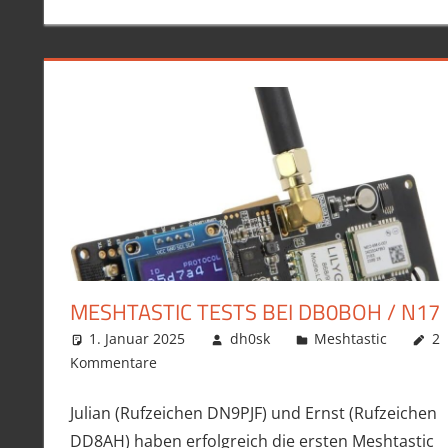
MESHTASTIC TESTS BEI DB0BOH / N17
1. Januar 2025
dh0sk
Meshtastic
2
Kommentare
Julian (Rufzeichen DN9PJF) und Ernst (Rufzeichen
DD8AH) haben erfolgreich die ersten Meshtastic