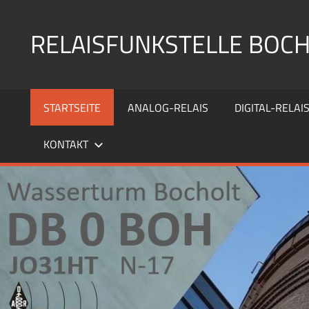
Zum
Inhalt
RELAISFUNKSTELLE BOC
springen
Die
Relaisfunkstellen
STARTSEITE
ANALOG-RELAIS
DIGITAL-RELAI
auf
dem
KONTAKT
Wasserturm
Bocholt
JO31HU