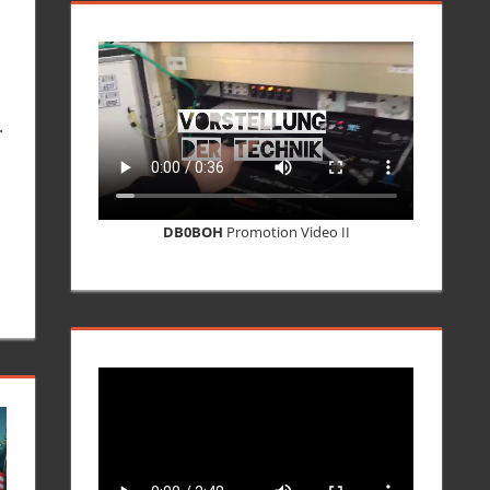
.
DB0BOH
Promotion Video II